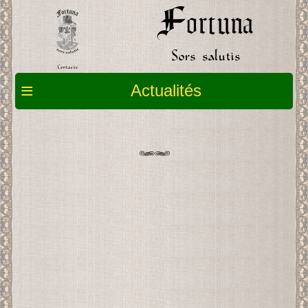
Fortuna
Sors salutis
Contacts
≡
Actualités